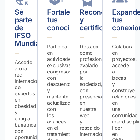
Sé
Fortalece
Reconocimiento
Expand
parte
tus
y
tus
de
conocimientos
certificación
conexio
IFSO
Mundial
Participa
Destaca
Colabora
en
como
en
actividades
profesional
proyectos,
Accede
exclusivas,
avalado
accede
a una
congresos
por
a
red
con
la
becas
internacional
descuento
sociedad,
y
de
y
con
construye
expertos
mantente
presencia
relaciones
en
actualizado
en
en
obesidad
con
nuestra
una
y
los
web
comunidad
cirugía
avances
y
interdiscipli
bariátrica,
en el
respaldo
líder
con
tratamiento
internacional.
en
oportunidades