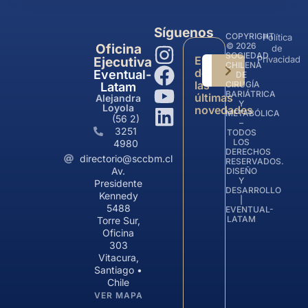
Síguenos
COPYRIGHT
Política
© 2026
Oficina
de
SOCIEDAD
Entérate
Privacidad
Ejecutiva
CHILENA
de
Eventual-
DE
las
CIRUGÍA
Latam
BARIÁTRICA
últimas
Alejandra
Y
Loyola
novedades
METABÓLICA
(56 2)
–
3251
TODOS
LOS
4980
DERECHOS
directorio@sccbm.cl
RESERVADOS.
Av.
DISEÑO
Y
Presidente
DESARROLLO
Kennedy
|
5488
EVENTUAL-
LATAM
Torre Sur,
Oficina
303
Vitacura,
Santiago •
Chile
VER MAPA