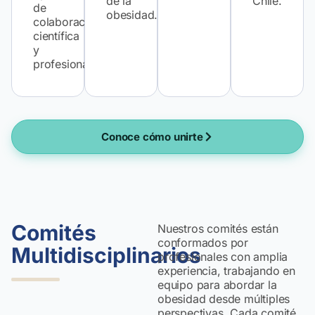
de la
Chile.
de
obesidad.
colaboración
científica
y
profesional.
Conoce cómo unirte
Comités
Nuestros comités están
conformados por
Multidisciplinarios
profesionales con amplia
experiencia, trabajando en
equipo para abordar la
obesidad desde múltiples
perspectivas. Cada comité