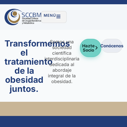
MENÚ
Sociedad
Transformemos
Somos una
Chilena
Hazte
Conócenos
sociedad
el
Socio
científica
de
interdisciplinaria
tratamiento
dedicada al
Cirugía
de la
abordaje
integral de la
Bariátrica
obesidad
obesidad.
juntos.
y
Metabólica