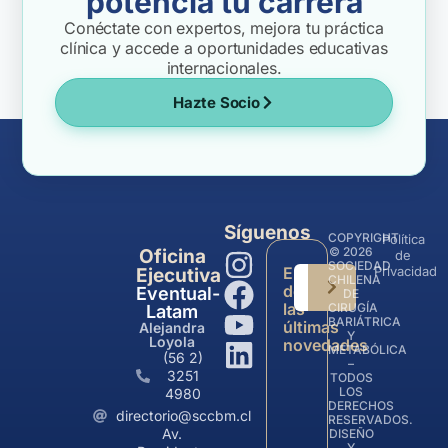
potencia tu carrera
Conéctate con expertos, mejora tu práctica
clínica y accede a oportunidades educativas
internacionales.
Hazte Socio
Síguenos
COPYRIGHT
Política
© 2026
Oficina
de
SOCIEDAD
Entérate
Privacidad
Ejecutiva
CHILENA
de
Eventual-
DE
las
CIRUGÍA
Latam
BARIÁTRICA
últimas
Alejandra
Y
Loyola
novedades
METABÓLICA
(56 2)
–
3251
TODOS
LOS
4980
DERECHOS
directorio@sccbm.cl
RESERVADOS.
Av.
DISEÑO
Y