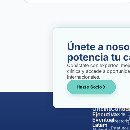
Únete a noso
potencia tu c
Conéctate con expertos, mejo
clínica y accede a oportunid
internacionales.
Hazte Socio
Oficina
Conóc
Ejecutiva
Historia
C
d
Eventual-
Directorio
T
Latam
Estatutos
Alejandra