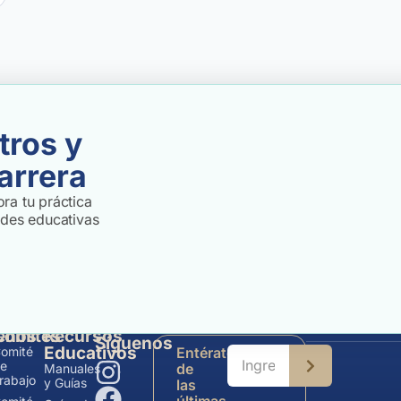
tros y
arrera
ra tu práctica
ades educativas
enos
Comités
Recursos
Síguenos
Educativos
omité
Entérate
e
de
Manuales
rabajo
y Guías
las