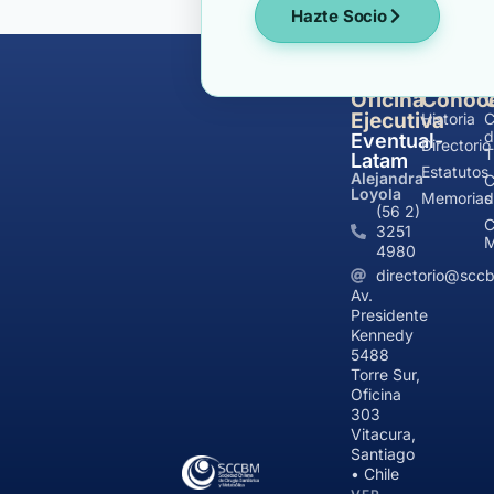
Hazte Socio
Oficina
Conóc
Ejecutiva
Historia
C
d
Eventual-
Directorio
T
Latam
Estatutos
Alejandra
C
Loyola
Memorias
d
(56 2)
C
3251
M
4980
directorio@sccb
Av.
Presidente
Kennedy
5488
Torre Sur,
Oficina
303
Vitacura,
Santiago
• Chile