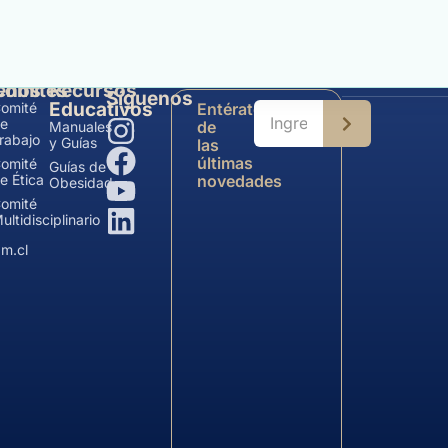
enos
Comités
Recursos
Síguenos
Educativos
omité
Entérate
e
de
Manuales
rabajo
y Guías
las
últimas
omité
Guías de
e Ética
novedades
Obesidad
omité
ultidisciplinario
m.cl