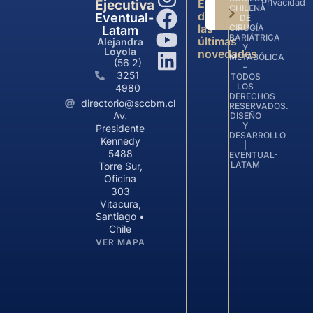
Entérate
Privacidad
Ejecutiva
CHILENA
de
Eventual-
DE
las
CIRUGÍA
Latam
BARIÁTRICA
últimas
Alejandra
Y
Loyola
novedades
METABÓLICA
(56 2)
–
3251
TODOS
LOS
4980
DERECHOS
directorio@sccbm.cl
RESERVADOS.
Av.
DISEÑO
Y
Presidente
DESARROLLO
Kennedy
|
5488
EVENTUAL-
LATAM
Torre Sur,
Oficina
303
Vitacura,
Santiago •
Chile
VER MAPA