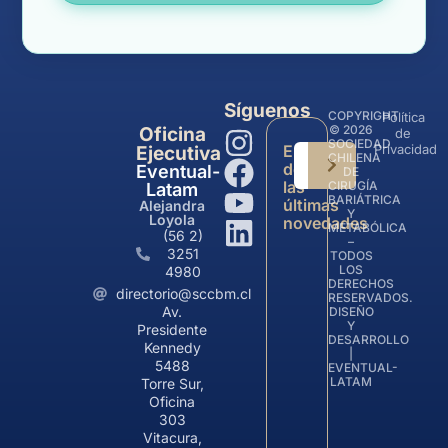
Síguenos
COPYRIGHT
Política
© 2026
Oficina
de
SOCIEDAD
Entérate
Privacidad
Ejecutiva
CHILENA
de
Eventual-
DE
las
CIRUGÍA
Latam
BARIÁTRICA
últimas
Alejandra
Y
Loyola
novedades
METABÓLICA
(56 2)
–
3251
TODOS
LOS
4980
DERECHOS
directorio@sccbm.cl
RESERVADOS.
Av.
DISEÑO
Y
Presidente
DESARROLLO
Kennedy
|
5488
EVENTUAL-
LATAM
Torre Sur,
Oficina
303
Vitacura,