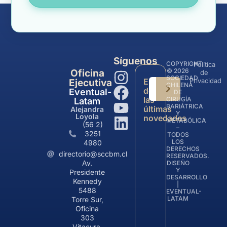
Síguenos
COPYRIGHT
Política
© 2026
Oficina
de
SOCIEDAD
Entérate
Privacidad
Ejecutiva
CHILENA
de
Eventual-
DE
las
CIRUGÍA
Latam
BARIÁTRICA
últimas
Alejandra
Y
Loyola
novedades
METABÓLICA
(56 2)
–
3251
TODOS
LOS
4980
DERECHOS
directorio@sccbm.cl
RESERVADOS.
Av.
DISEÑO
Y
Presidente
DESARROLLO
Kennedy
|
5488
EVENTUAL-
LATAM
Torre Sur,
Oficina
303
Vitacura,