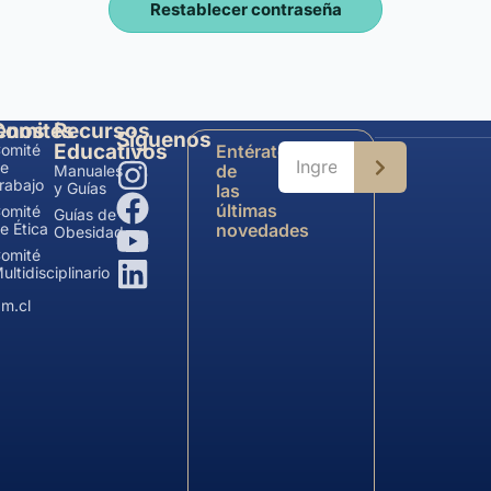
enos
Comités
Recursos
Síguenos
Educativos
omité
Entérate
e
de
Manuales
rabajo
y Guías
las
últimas
omité
Guías de
e Ética
novedades
Obesidad
omité
ultidisciplinario
m.cl