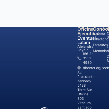
Oficina
Conóc
Ejecutiva
Historia
C
d
Eventual-
Directorio
T
Latam
Estatutos
Alejandra
C
Loyola
Memorias
d
(56 2)
C
3251
M
4980
directorio@sccb
Av.
Presidente
Kennedy
5488
Torre Sur,
Oficina
303
Vitacura,
Santiago