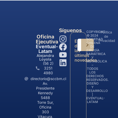
Síguenos
COPYRIGHT
Política
© 2024
Oficina
de
SOCIEDAD
Entérate
Privacidad
Ejecutiva
CHILENA
de
Eventual-
DE
las
CIRUGÍA
Latam
BARIÁTRICA
últimas
Alejandra
Y
Loyola
novedades
METABÓLICA
(56 2)
–
3251
TODOS
LOS
4980
DERECHOS
directorio@sccbm.cl
RESERVADOS.
Av.
DISEÑO
Y
Presidente
DESARROLLO
Kennedy
|
5488
EVENTUAL-
LATAM
Torre Sur,
Oficina
303
Vitacura,