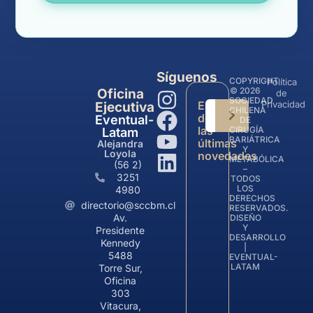
Síguenos
COPYRIGHT
Política
© 2026
Oficina
de
SOCIEDAD
Entérate
Privacidad
Ejecutiva
CHILENA
de
Eventual-
DE
las
CIRUGÍA
Latam
BARIÁTRICA
últimas
Alejandra
Y
Loyola
novedades
METABÓLICA
(56 2)
–
3251
TODOS
LOS
4980
DERECHOS
directorio@sccbm.cl
RESERVADOS.
Av.
DISEÑO
Y
Presidente
DESARROLLO
Kennedy
|
5488
EVENTUAL-
LATAM
Torre Sur,
Oficina
303
Vitacura,