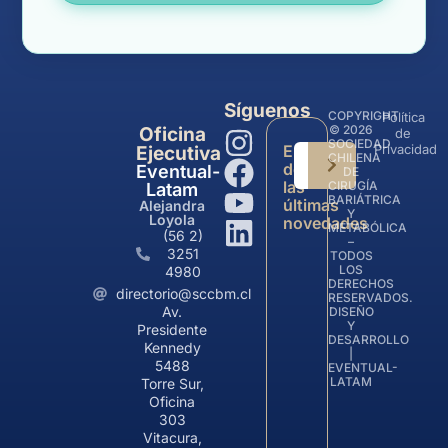
Síguenos
COPYRIGHT
Política
© 2026
Oficina
de
SOCIEDAD
Entérate
Privacidad
Ejecutiva
CHILENA
de
Eventual-
DE
las
CIRUGÍA
Latam
BARIÁTRICA
últimas
Alejandra
Y
Loyola
novedades
METABÓLICA
(56 2)
–
3251
TODOS
LOS
4980
DERECHOS
directorio@sccbm.cl
RESERVADOS.
Av.
DISEÑO
Y
Presidente
DESARROLLO
Kennedy
|
5488
EVENTUAL-
LATAM
Torre Sur,
Oficina
303
Vitacura,