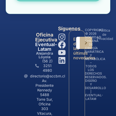
Síguenos
COPYRIGHT
Política
© 2026
Oficina
de
SOCIEDAD
Entérate
Privacidad
Ejecutiva
CHILENA
de
Eventual-
DE
las
CIRUGÍA
Latam
BARIÁTRICA
últimas
Alejandra
Y
Loyola
novedades
METABÓLICA
(56 2)
–
3251
TODOS
LOS
4980
DERECHOS
directorio@sccbm.cl
RESERVADOS.
Av.
DISEÑO
Y
Presidente
DESARROLLO
Kennedy
|
5488
EVENTUAL-
LATAM
Torre Sur,
Oficina
303
Vitacura,