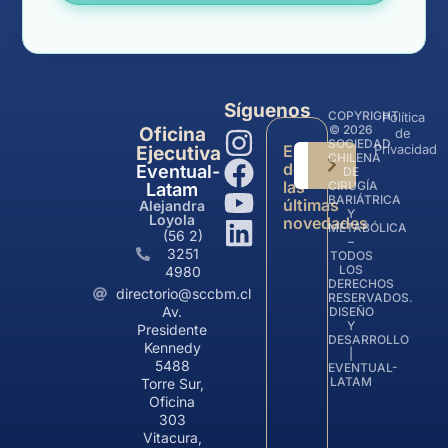
Síguenos
COPYRIGHT
Política
© 2026
Oficina
de
SOCIEDAD
Entérate
Privacidad
Ejecutiva
CHILENA
de
Eventual-
DE
las
CIRUGÍA
Latam
BARIÁTRICA
últimas
Alejandra
Y
Loyola
novedades
METABÓLICA
(56 2)
–
3251
TODOS
LOS
4980
DERECHOS
directorio@sccbm.cl
RESERVADOS.
Av.
DISEÑO
Y
Presidente
DESARROLLO
Kennedy
|
5488
EVENTUAL-
LATAM
Torre Sur,
Oficina
303
Vitacura,