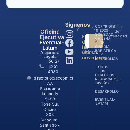
Síguenos
COPYRIGHT
Política
© 2026
Oficina
de
SOCIEDAD
Entérate
Privacidad
Ejecutiva
CHILENA
de
Eventual-
DE
las
CIRUGÍA
Latam
BARIÁTRICA
últimas
Alejandra
Y
Loyola
novedades
METABÓLICA
(56 2)
–
3251
TODOS
LOS
4980
DERECHOS
directorio@sccbm.cl
RESERVADOS.
Av.
DISEÑO
Y
Presidente
DESARROLLO
Kennedy
|
5488
EVENTUAL-
LATAM
Torre Sur,
Oficina
303
Vitacura,
Santiago •