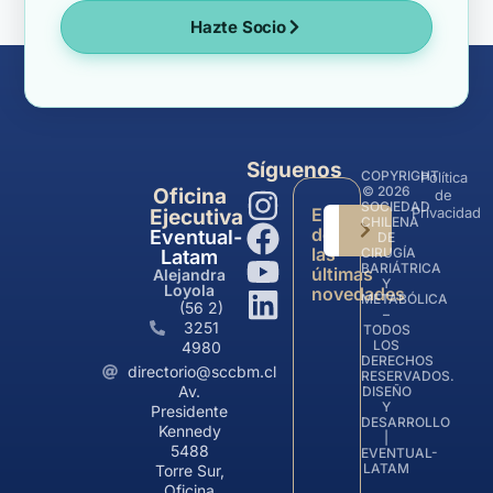
Hazte Socio
Síguenos
COPYRIGHT
Política
© 2026
Oficina
de
SOCIEDAD
Entérate
Privacidad
Ejecutiva
CHILENA
de
Eventual-
DE
las
CIRUGÍA
Latam
BARIÁTRICA
últimas
Alejandra
Y
Loyola
novedades
METABÓLICA
(56 2)
–
3251
TODOS
LOS
4980
DERECHOS
directorio@sccbm.cl
RESERVADOS.
Av.
DISEÑO
Y
Presidente
DESARROLLO
Kennedy
|
5488
EVENTUAL-
LATAM
Torre Sur,
Oficina