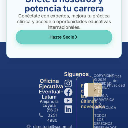
potencia tu carrera
Conéctate con expertos, mejora tu práctica
clínica y accede a oportunidades educativas
internacionales.
Hazte Socio
Síguenos
COPYRIGHT
Política
© 2026
Oficina
de
SOCIEDAD
Entérate
Privacidad
Ejecutiva
CHILENA
de
Eventual-
DE
las
CIRUGÍA
Latam
BARIÁTRICA
últimas
Alejandra
Y
Loyola
novedades
METABÓLICA
(56 2)
–
3251
TODOS
LOS
4980
DERECHOS
directorio@sccbm.cl
RESERVADOS.