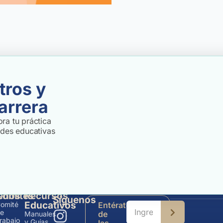
tros y
arrera
ra tu práctica
ades educativas
enos
Comités
Recursos
Síguenos
Educativos
omité
Entérate
e
de
Manuales
rabajo
y Guías