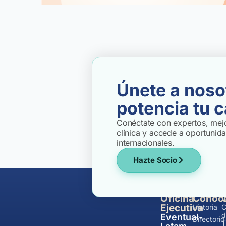
Únete a noso
potencia tu c
Conéctate con expertos, mejo
clínica y accede a oportunid
internacionales.
Hazte Socio
Oficina
Conóc
Ejecutiva
Historia
C
d
Eventual-
Directorio
T