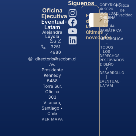
Síguenos
COPYRIGHT
Política
© 2026
Oficina
de
SOCIEDAD
Entérate
Privacidad
Ejecutiva
CHILENA
de
Eventual-
DE
las
CIRUGÍA
Latam
BARIÁTRICA
últimas
Alejandra
Y
Loyola
novedades
METABÓLICA
(56 2)
–
3251
TODOS
LOS
4980
DERECHOS
directorio@sccbm.cl
RESERVADOS.
Av.
DISEÑO
Y
Presidente
DESARROLLO
Kennedy
|
5488
EVENTUAL-
LATAM
Torre Sur,
Oficina
303
Vitacura,
Santiago •
Chile
VER MAPA