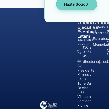
Hazte Socio
Oficina
Conóc
Ejecutiva
Historia
C
d
Eventual-
Directorio
T
Latam
Estatutos
Alejandra
C
Loyola
Memorias
d
(56 2)
C
3251
M
4980
directorio@sccb
Av.
Presidente
Kennedy
5488
Torre Sur,
Oficina
303
Vitacura,
Santiago
• Chile