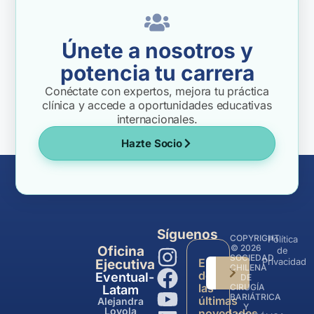
Únete a nosotros y
potencia tu carrera
Conéctate con expertos, mejora tu práctica
clínica y accede a oportunidades educativas
internacionales.
Hazte Socio
Síguenos
COPYRIGHT
Política
© 2026
Oficina
de
SOCIEDAD
Entérate
Privacidad
Ejecutiva
CHILENA
de
Eventual-
DE
las
CIRUGÍA
Latam
BARIÁTRICA
últimas
Alejandra
Y
Loyola
novedades