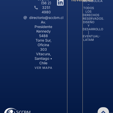
METABÓLICA
(56 2)
–
3251
TODOS
LOS
4980
DERECHOS
directorio@sccbm.cl
RESERVADOS.
Av.
DISEÑO
Y
Presidente
DESARROLLO
Kennedy
|
5488
EVENTUAL-
LATAM
Torre Sur,
Oficina
303
Vitacura,
Santiago •
Chile
VER MAPA