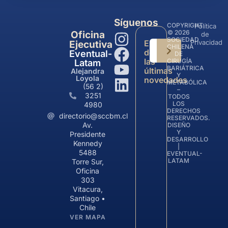
Síguenos
COPYRIGHT
Política
© 2026
Oficina
de
SOCIEDAD
Entérate
Privacidad
Ejecutiva
CHILENA
de
Eventual-
DE
las
CIRUGÍA
Latam
BARIÁTRICA
últimas
Alejandra
Y
Loyola
novedades
METABÓLICA
(56 2)
–
3251
TODOS
LOS
4980
DERECHOS
directorio@sccbm.cl
RESERVADOS.
Av.
DISEÑO
Y
Presidente
DESARROLLO
Kennedy
|
5488
EVENTUAL-
LATAM
Torre Sur,
Oficina
303
Vitacura,
Santiago •
Chile
VER MAPA