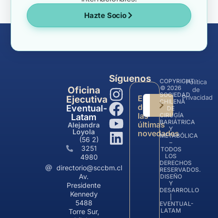
Hazte Socio
Síguenos
COPYRIGHT
Política
© 2026
Oficina
de
SOCIEDAD
Entérate
Privacidad
Ejecutiva
CHILENA
de
Eventual-
DE
las
CIRUGÍA
Latam
BARIÁTRICA
últimas
Alejandra
Y
Loyola
novedades
METABÓLICA
(56 2)
–
3251
TODOS
LOS
4980
DERECHOS
directorio@sccbm.cl
RESERVADOS.
Av.
DISEÑO
Y
Presidente
DESARROLLO
Kennedy
|
5488
EVENTUAL-
LATAM
Torre Sur,