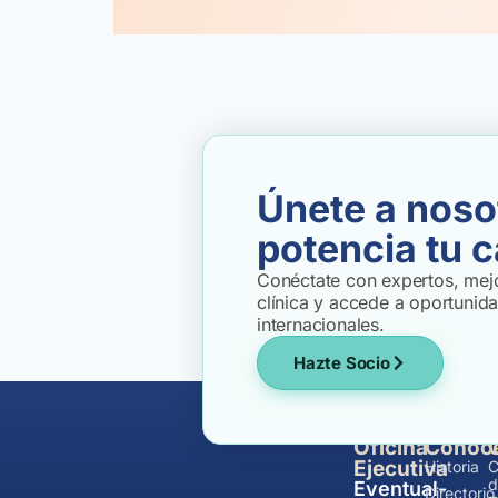
Únete a noso
potencia tu c
Conéctate con expertos, mejo
clínica y accede a oportunid
internacionales.
Hazte Socio
Oficina
Conóc
Ejecutiva
Historia
C
d
Eventual-
Directorio