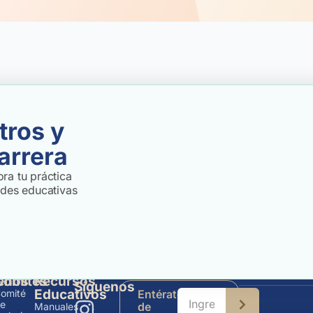
tros y
arrera
ra tu práctica
ades educativas
enos
Comités
Recursos
Síguenos
Educativos
omité
Entérate
e
de
Manuales